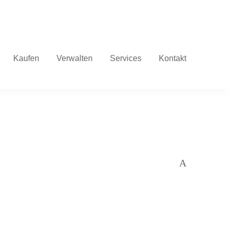
Facebook
Instagram
LinkedIn
Die
Wohnungsbau
Genossenschaf
Kaufen
Verwalten
Services
Kontakt
A