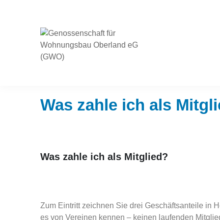
Zur
Zum
Zur
Hauptnavigation
Inhalt
Fußzeile
springen
springen
springen
Startseite
>
FAQs
> Was zahle ich als Mitglied?
Genossenschaft
für
Wohnungsbau
Oberland
Was zahle ich als Mitgl
eG
(GWO)
Was zahle ich als Mitglied?
Zum Eintritt zeichnen Sie drei Geschäftsanteile in
es von Vereinen kennen – keinen laufenden Mitglie