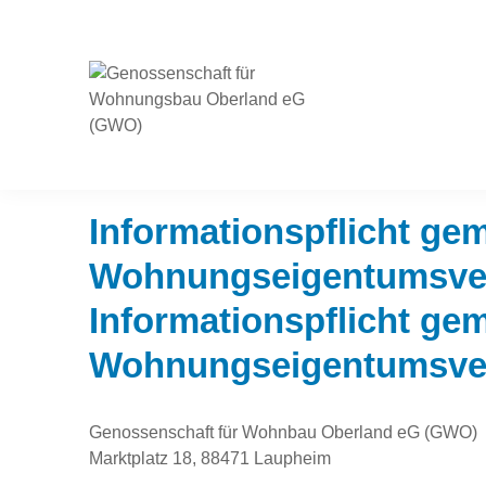
Zur
Zum
Zur
Hauptnavigation
Inhalt
Fußzeile
springen
springen
springen
Startseite
>
Datenschutzerklärung
> Informationspflicht
Genossenschaft
für
Wohnungsbau
Oberland
Informationspflicht ge
eG
(GWO)
Wohnungseigentumsve
Informationspflicht ge
Wohnungseigentumsve
Genossenschaft für Wohnbau Oberland eG (GWO)
Marktplatz 18, 88471 Laupheim