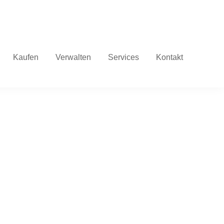
Facebook
Instagram
LinkedIn
Die
Wohnungsbau
Genossenschaf
Kaufen
Verwalten
Services
Kontakt