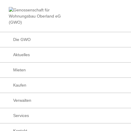
Zur
Zum
Zur
Hauptnavigation
Inhalt
Fußzeile
Facebook
Instagram
LinkedIn
Die
springen
springen
springen
Wohnungsbau
Genossenschafte
Genossenschaft
für
Wohnungsbau
Die GWO
Oberland
eG
Aktuelles
(GWO)
Mieten
Kaufen
Verwalten
Services
Kontakt