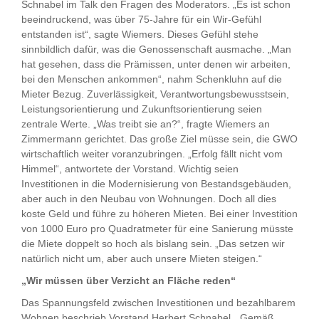
Schnabel im Talk den Fragen des Moderators. „Es ist schon
beeindruckend, was über 75-Jahre für ein Wir-Gefühl
entstanden ist“, sagte Wiemers. Dieses Gefühl stehe
sinnbildlich dafür, was die Genossenschaft ausmache. „Man
hat gesehen, dass die Prämissen, unter denen wir arbeiten,
bei den Menschen ankommen“, nahm Schenkluhn auf die
Mieter Bezug. Zuverlässigkeit, Verantwortungsbewusstsein,
Leistungsorientierung und Zukunftsorientierung seien
zentrale Werte. „Was treibt sie an?“, fragte Wiemers an
Zimmermann gerichtet. Das große Ziel müsse sein, die GWO
wirtschaftlich weiter voranzubringen. „Erfolg fällt nicht vom
Himmel“, antwortete der Vorstand. Wichtig seien
Investitionen in die Modernisierung von Bestandsgebäuden,
aber auch in den Neubau von Wohnungen. Doch all dies
koste Geld und führe zu höheren Mieten. Bei einer Investition
von 1000 Euro pro Quadratmeter für eine Sanierung müsste
die Miete doppelt so hoch als bislang sein. „Das setzen wir
natürlich nicht um, aber auch unsere Mieten steigen.“
„Wir müssen über Verzicht an Fläche reden“
Das Spannungsfeld zwischen Investitionen und bezahlbarem
Wohnen beschrieb Vorstand Herbert Schnabel. „Gemäß