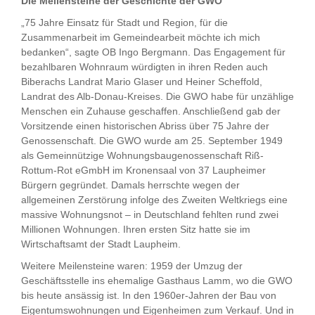
Die Meilensteine der Geschichte der GWO
„75 Jahre Einsatz für Stadt und Region, für die
Zusammenarbeit im Gemeindearbeit möchte ich mich
bedanken“, sagte OB Ingo Bergmann. Das Engagement für
bezahlbaren Wohnraum würdigten in ihren Reden auch
Biberachs Landrat Mario Glaser und Heiner Scheffold,
Landrat des Alb-Donau-Kreises. Die GWO habe für unzählige
Menschen ein Zuhause geschaffen. Anschließend gab der
Vorsitzende einen historischen Abriss über 75 Jahre der
Genossenschaft. Die GWO wurde am 25. September 1949
als Gemeinnützige Wohnungsbaugenossenschaft Riß-
Rottum-Rot eGmbH im Kronensaal von 37 Laupheimer
Bürgern gegründet. Damals herrschte wegen der
allgemeinen Zerstörung infolge des Zweiten Weltkriegs eine
massive Wohnungsnot – in Deutschland fehlten rund zwei
Millionen Wohnungen. Ihren ersten Sitz hatte sie im
Wirtschaftsamt der Stadt Laupheim.
Weitere Meilensteine waren: 1959 der Umzug der
Geschäftsstelle ins ehemalige Gasthaus Lamm, wo die GWO
bis heute ansässig ist. In den 1960er-Jahren der Bau von
Eigentumswohnungen und Eigenheimen zum Verkauf. Und in