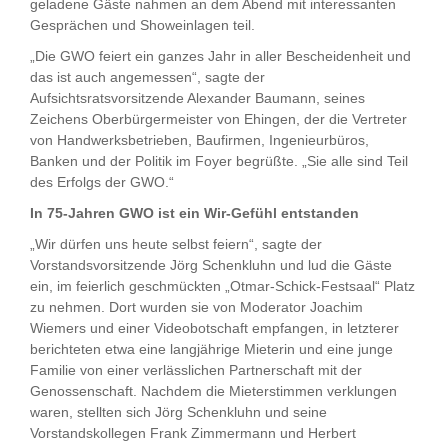
geladene Gäste nahmen an dem Abend mit interessanten
Gesprächen und Showeinlagen teil.
„Die GWO feiert ein ganzes Jahr in aller Bescheidenheit und
das ist auch angemessen“, sagte der
Aufsichtsratsvorsitzende Alexander Baumann, seines
Zeichens Oberbürgermeister von Ehingen, der die Vertreter
von Handwerksbetrieben, Baufirmen, Ingenieurbüros,
Banken und der Politik im Foyer begrüßte. „Sie alle sind Teil
des Erfolgs der GWO.“
In 75-Jahren GWO ist ein Wir-Gefühl entstanden
„Wir dürfen uns heute selbst feiern“, sagte der
Vorstandsvorsitzende Jörg Schenkluhn und lud die Gäste
ein, im feierlich geschmückten „Otmar-Schick-Festsaal“ Platz
zu nehmen. Dort wurden sie von Moderator Joachim
Wiemers und einer Videobotschaft empfangen, in letzterer
berichteten etwa eine langjährige Mieterin und eine junge
Familie von einer verlässlichen Partnerschaft mit der
Genossenschaft. Nachdem die Mieterstimmen verklungen
waren, stellten sich Jörg Schenkluhn und seine
Vorstandskollegen Frank Zimmermann und Herbert