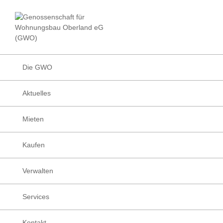
Zur
Zum
Zur
Hauptnavigation
Inhalt
Fußzeile
Facebook
Instagram
LinkedIn
Die
springen
springen
springen
Wohnungsbau
Genossenschafte
Genossenschaft
für
Wohnungsbau
Die GWO
Oberland
eG
Aktuelles
(GWO)
Mieten
Kaufen
Verwalten
Services
Kontakt