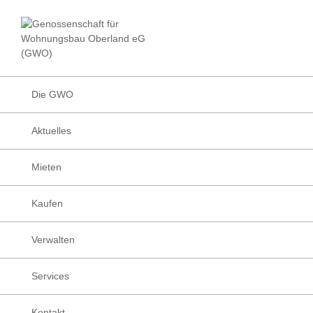
Zur
Zum
Zur
Hauptnavigation
Inhalt
Fußzeile
Facebook
Instagram
LinkedIn
Die
springen
springen
springen
Wohnungsbau
Genossenschafte
Genossenschaft
für
Wohnungsbau
Die GWO
Oberland
eG
Aktuelles
(GWO)
Mieten
Kaufen
Verwalten
Services
Kontakt