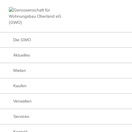
Zur
Zum
Zur
Hauptnavigation
Inhalt
Fußzeile
Facebook
Instagram
LinkedIn
Die
springen
springen
springen
Wohnungsbau
Genossenschafte
Genossenschaft
für
Wohnungsbau
Die GWO
Oberland
eG
Aktuelles
(GWO)
Mieten
Kaufen
Verwalten
Services
Kontakt