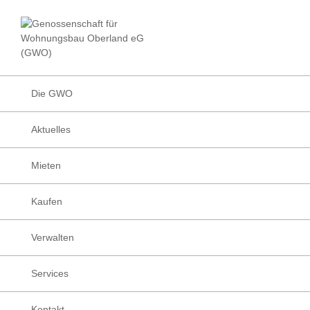
Zur
Zum
Zur
Hauptnavigation
Inhalt
Fußzeile
Facebook
Instagram
LinkedIn
Die
springen
springen
springen
Wohnungsbau
Genossenschafte
Genossenschaft
für
Wohnungsbau
Die GWO
Oberland
eG
Aktuelles
(GWO)
Mieten
Kaufen
Verwalten
Services
Kontakt